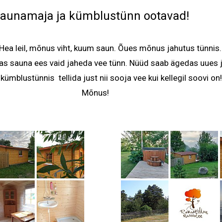
Saunamaja ja kümblustünn oota
Hea leil, mõnus viht, kuum saun.
Õues mõnus jahutus tünnis
as sauna ees vaid jaheda vee tünn. Nüüd saab ägedas uues 
kümblustünnis
tellida just nii sooja vee kui kellegil soovi on!
Mõnus!