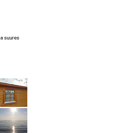
vad!
.
ja suures