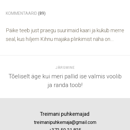
KOMMENTAARID
(89)
Päike teeb just praegu suurimaid kaari ja kukub merre
seal, kus hiljem Kihnu majaka plinkimist näha on....
JÄRGMINE
Tõeliselt äge kui meri pallid ise valmis voolib
ja randa toob!
Treimani puhkemajad
treimanipuhkemaja@gmail.com