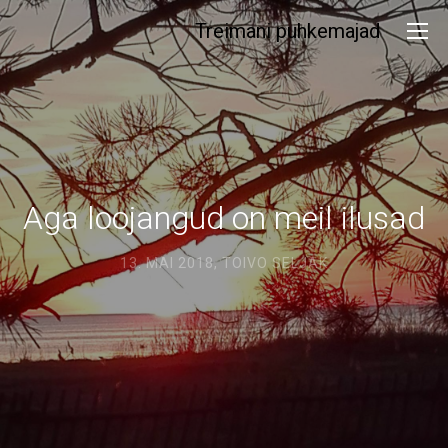
Treimani puhkemajad
Aga loojangud on meil ilusad
13. MAI 2018,
TOIVO SELJAK